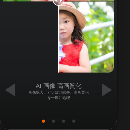
AI 画像 高画質化
画像拡大、ピンぼけ除去、高画質化
を一度に処理