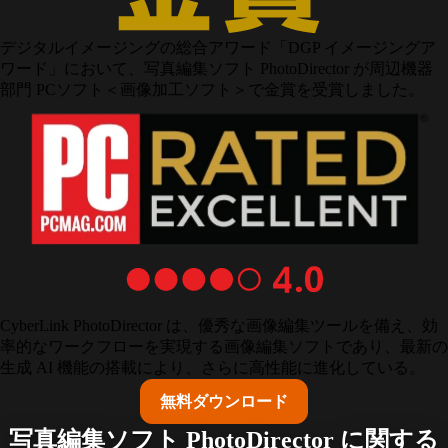
デジタルイメージングの総合アワード「DGP イメージングア
ワード」において、写真編集ソフト PhotoDirector が周辺機器
部門 PCソフト＜画像加工ソフト＞で金賞を受賞しました。
CyberLink PhotoDirector は、優秀な画像編集ツールを備え、効
率的なワークフローを実現する画像編集ソフトであり、最新の
生成 AI 機能の搭載により、さらに高性能に進化している。
無料ダウンロード
写真編集ソフト PhotoDirector に関する