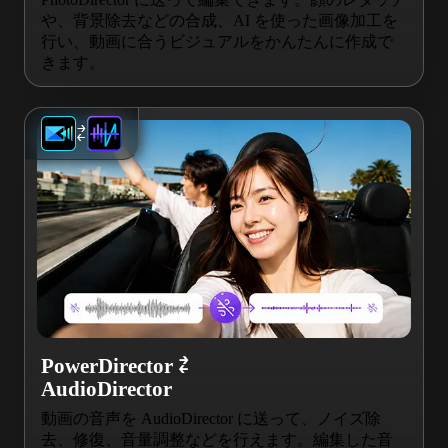
や、背景除去などの合成、AI を使った画像加工を
行い、動画に合うビジュアルをかんたんに作成で
きます。
⇄
PowerDirector ⇄
AudioDirector
動画の音声を AudioDirector に送って、ノイズ除
去、修復、音量調整などを行えます。編集した音