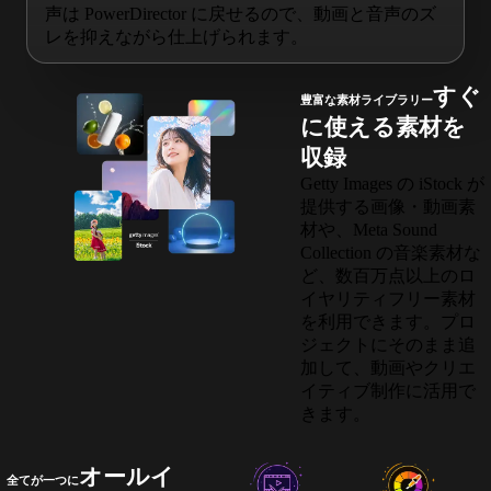
声は PowerDirector に戻せるので、動画と音声のズ
レを抑えながら仕上げられます。
すぐ
豊富な素材ライブラリー
に使える素材を
収録
Getty Images の iStock が
提供する画像・動画素
材や、Meta Sound
Collection の音楽素材な
ど、数百万点以上のロ
イヤリティフリー素材
を利用できます。プロ
ジェクトにそのまま追
加して、動画やクリエ
イティブ制作に活用で
きます。
オールイ
全てが一つに