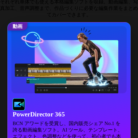
それぞれ単体でも使える本格編集ソフトを収録。動画編集、写
真加工、音声調整まで、作品づくりに必要な編集作業をまとめ
てカバーできます。
動画
PowerDirector 365
BCN アワードを受賞し、国内販売シェア No.1 を
誇る動画編集ソフト。AI ツール、テンプレート、
エフェクト、色調整などを使って、初心者でも本