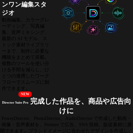
ンワン編集スタ
ジオ
動画編集、カラーグレ
ーディング、写真編
集、音声ミキシング、
最新の AI モデル、ス
トック素材ライブラリ
ーまで、制作に必要な
機能をまとめて搭載。
複数のツールを使い分
ける手間を減らし、ひ
とつの連携したワーク
フローでスムーズに制
作できます。
NEW
完成した作品を、商品や広告向
Director Suite Pro
けに
PowerDirector、PhotoDirector、AudioDirector で作成した動画・
画像・音声素材を、Promeo で広告、SNS 投稿、販促素材に展
開できます。ブランドイメージに合わせたデザインを作成し、