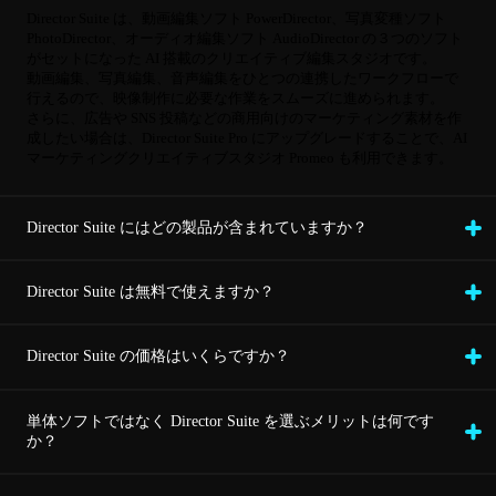
Director Suite は、動画編集ソフト PowerDirector、写真変種ソフト
PhotoDirector、オーディオ編集ソフト AudioDirector の３つのソフト
がセットになった AI 搭載のクリエイティブ編集スタジオです。
動画編集、写真編集、音声編集をひとつの連携したワークフローで
行えるので、映像制作に必要な作業をスムーズに進められます。
さらに、広告や SNS 投稿などの商用向けのマーケティング素材を作
成したい場合は、Director Suite Pro にアップグレードすることで、AI
マーケティングクリエイティブスタジオ Promeo も利用できます。
Director Suite にはどの製品が含まれていますか？
Director Suite は無料で使えますか？
Director Suite の価格はいくらですか？
単体ソフトではなく Director Suite を選ぶメリットは何です
か？