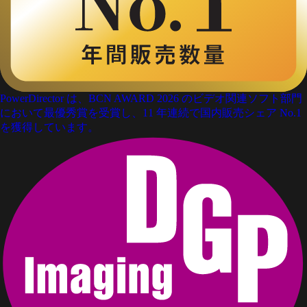
PowerDirector は、BCN AWARD 2026 のビデオ関連ソフト部門
において最優秀賞を受賞し、11 年連続で国内販売シェア No.1
を獲得しています。