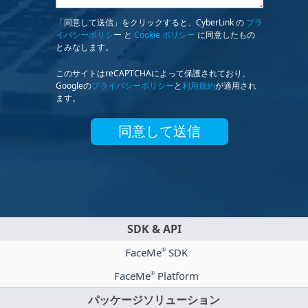
「同意して送信」をクリックすると、CyberLink の
プラ
イバシーポリシ
ー と
Cookie ポリシー
に同意したもの
とみなします。
このサイトはreCAPTCHAによって保護されており、
Googleの
プライバシーポリシー
と
利用規約
が適用され
ます。
同意して送信
SDK & API
FaceMe
SDK
®
FaceMe
Platform
®
パッケージソリューション