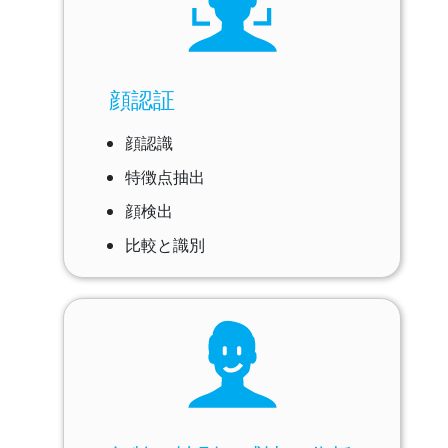
顔認証
顔認識
特徴点抽出
顔検出
比較と識別