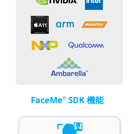
FaceMe
SDK 機能
®